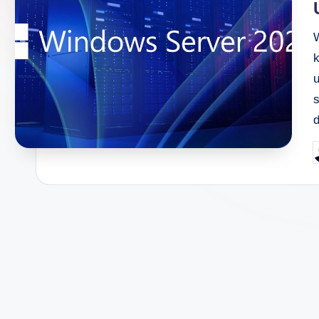
k
P
b