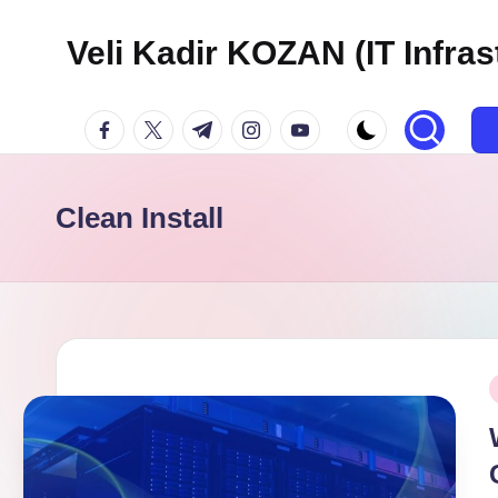
Veli Kadir KOZAN (IT Infras
Skip
to
facebook.com
twitter.com
t.me
instagram.com
youtube.com
content
Clean Install
P
i