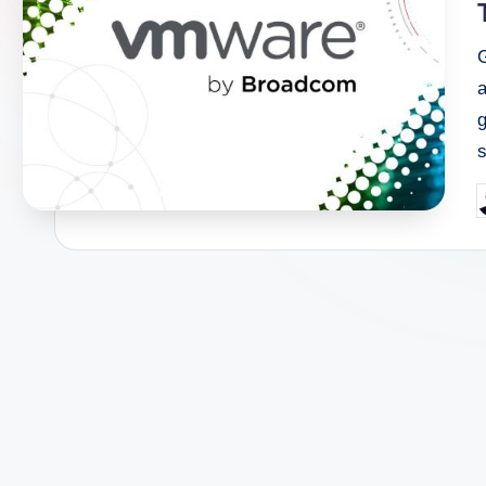
s
P
b