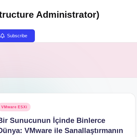
tructure Administrator)
Subscribe
osted
VMware ESXi
n
Bir Sunucunun İçinde Binlerce
Dünya: VMware ile Sanallaştırmanın