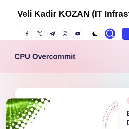
Veli Kadir KOZAN (IT Infras
Skip
to
facebook.com
twitter.com
t.me
instagram.com
youtube.com
content
CPU Overcommit
P
i