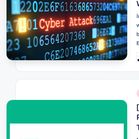
İ
w
b
B
P
b
P
i