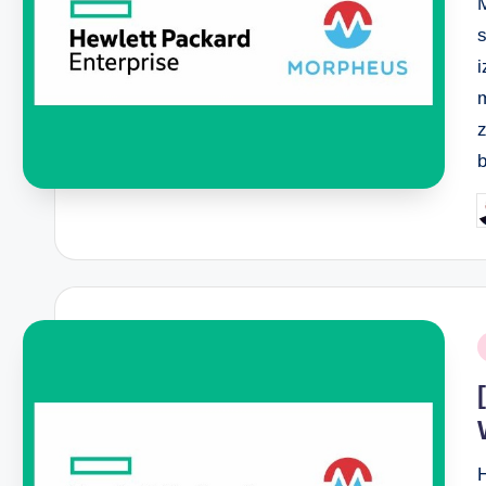
i
b
P
b
P
i