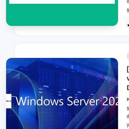
ö
P
b
P
i
K
y