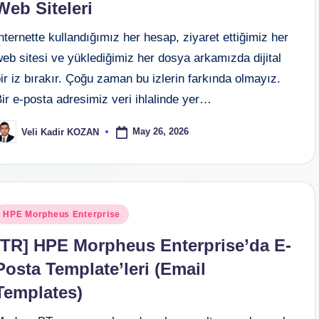
Web Siteleri
nternette kullandığımız her hesap, ziyaret ettiğimiz her
eb sitesi ve yüklediğimiz her dosya arkamızda dijital
ir iz bırakır. Çoğu zaman bu izlerin farkında olmayız.
ir e-posta adresimiz veri ihlalinde yer…
May 26, 2026
Veli Kadir KOZAN
osted
y
osted
HPE Morpheus Enterprise
n
[TR] HPE Morpheus Enterprise’da E-
Posta Template’leri (Email
Templates)