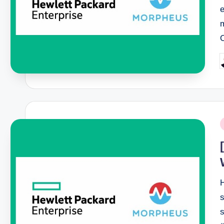
O
P
b
P
i
s