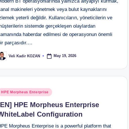
Modern BT operasyonlarında yalnızca altyapıyı kurmak,
sanal makineleri yönetmek veya bulut kaynaklarını
zlemek yeterli değildir. Kullanıcıların, yöneticilerin ve
müşterilerin sistemde gerçekleşen olaylardan
zamanında haberdar edilmesi de operasyonun önemli
ir parçasıdır.…
May 19, 2026
Veli Kadir KOZAN
osted
y
osted
HPE Morpheus Enterprise
n
[EN] HPE Morpheus Enterprise
WhiteLabel Configuration
HPE Morpheus Enterprise is a powerful platform that