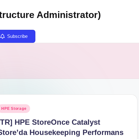
tructure Administrator)
Subscribe
osted
HPE Storage
n
[TR] HPE StoreOnce Catalyst
Store’da Housekeeping Performans