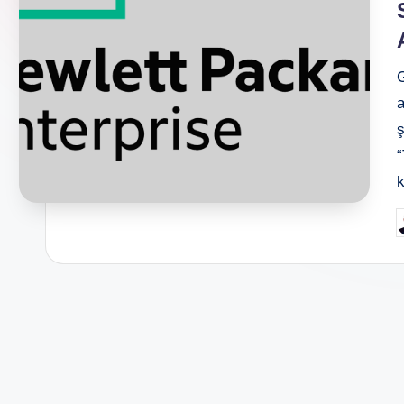
ş
“
P
b