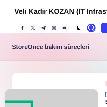
Veli Kadir KOZAN (IT Infras
Skip
to
facebook.com
twitter.com
t.me
instagram.com
youtube.com
content
StoreOnce bakım süreçleri
P
i