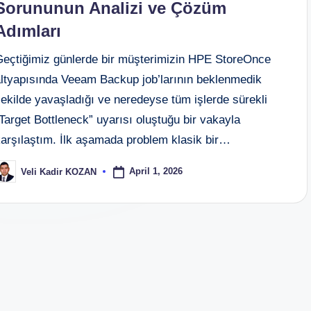
Sorununun Analizi ve Çözüm
Adımları
Geçtiğimiz günlerde bir müşterimizin HPE StoreOnce
altyapısında Veeam Backup job’larının beklenmedik
ekilde yavaşladığı ve neredeyse tüm işlerde sürekli
Target Bottleneck” uyarısı oluştuğu bir vakayla
karşılaştım. İlk aşamada problem klasik bir…
April 1, 2026
Veli Kadir KOZAN
osted
y