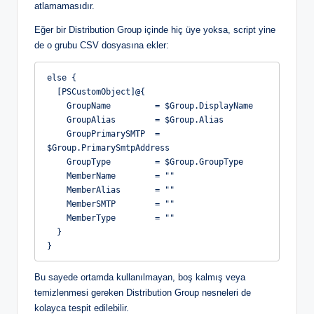
atlamamasıdır.
Eğer bir Distribution Group içinde hiç üye yoksa, script yine
de o grubu CSV dosyasına ekler:
else {
  [PSCustomObject]@{
    GroupName         = $Group.DisplayName
    GroupAlias        = $Group.Alias
    GroupPrimarySMTP  = 
$Group.PrimarySmtpAddress
    GroupType         = $Group.GroupType
    MemberName        = ""
    MemberAlias       = ""
    MemberSMTP        = ""
    MemberType        = ""
  }
}
Bu sayede ortamda kullanılmayan, boş kalmış veya
temizlenmesi gereken Distribution Group nesneleri de
kolayca tespit edilebilir.