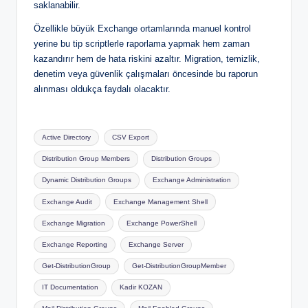
saklanabilir.
Özellikle büyük Exchange ortamlarında manuel kontrol
yerine bu tip scriptlerle raporlama yapmak hem zaman
kazandırır hem de hata riskini azaltır. Migration, temizlik,
denetim veya güvenlik çalışmaları öncesinde bu raporun
alınması oldukça faydalı olacaktır.
Tags:
Active Directory
CSV Export
Distribution Group Members
Distribution Groups
Dynamic Distribution Groups
Exchange Administration
Exchange Audit
Exchange Management Shell
Exchange Migration
Exchange PowerShell
Exchange Reporting
Exchange Server
Get-DistributionGroup
Get-DistributionGroupMember
IT Documentation
Kadir KOZAN