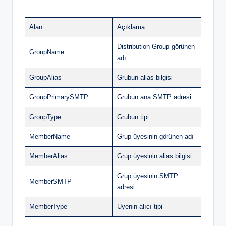
Alan
Açıklama
Distribution Group görünen
GroupName
adı
GroupAlias
Grubun alias bilgisi
GroupPrimarySMTP
Grubun ana SMTP adresi
GroupType
Grubun tipi
MemberName
Grup üyesinin görünen adı
MemberAlias
Grup üyesinin alias bilgisi
Grup üyesinin SMTP
MemberSMTP
adresi
MemberType
Üyenin alıcı tipi