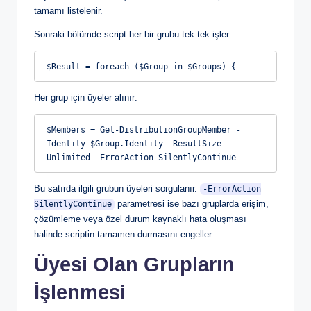
tamamı listelenir.
Sonraki bölümde script her bir grubu tek tek işler:
$Result = foreach ($Group in $Groups) {
Her grup için üyeler alınır:
$Members = Get-DistributionGroupMember -
Identity $Group.Identity -ResultSize 
Unlimited -ErrorAction SilentlyContinue
Bu satırda ilgili grubun üyeleri sorgulanır.
-ErrorAction
parametresi ise bazı gruplarda erişim,
SilentlyContinue
çözümleme veya özel durum kaynaklı hata oluşması
halinde scriptin tamamen durmasını engeller.
Üyesi Olan Grupların
İşlenmesi