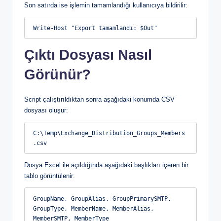
Son satırda ise işlemin tamamlandığı kullanıcıya bildirilir:
Write-Host "Export tamamlandı: $Out"
Çıktı Dosyası Nasıl
Görünür?
Script çalıştırıldıktan sonra aşağıdaki konumda CSV
dosyası oluşur:
C:\Temp\Exchange_Distribution_Groups_Members
.csv
Dosya Excel ile açıldığında aşağıdaki başlıkları içeren bir
tablo görüntülenir:
GroupName, GroupAlias, GroupPrimarySMTP, 
GroupType, MemberName, MemberAlias, 
MemberSMTP, MemberType