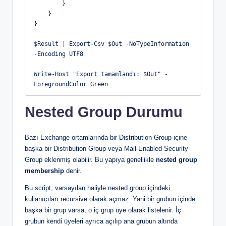
        }
    }
}
$Result | Export-Csv $Out -NoTypeInformation 
-Encoding UTF8
Write-Host "Export tamamlandı: $Out" -
ForegroundColor Green
Nested Group Durumu
Bazı Exchange ortamlarında bir Distribution Group içine
başka bir Distribution Group veya Mail-Enabled Security
Group eklenmiş olabilir. Bu yapıya genellikle
nested group
membership
denir.
Bu script, varsayılan haliyle nested group içindeki
kullanıcıları recursive olarak açmaz. Yani bir grubun içinde
başka bir grup varsa, o iç grup üye olarak listelenir. İç
grubun kendi üyeleri ayrıca açılıp ana grubun altında