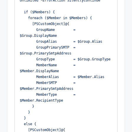
Unlimited -ErrorAction SilentlyContinue
  if ($Members) {
    foreach ($Member in $Members) {
      [PSCustomObject]@{
        GroupName         = 
$Group.DisplayName
        GroupAlias        = $Group.Alias
        GroupPrimarySMTP  = 
$Group.PrimarySmtpAddress
        GroupType         = $Group.GroupType
        MemberName        = 
$Member.DisplayName
        MemberAlias       = $Member.Alias
        MemberSMTP        = 
$Member.PrimarySmtpAddress
        MemberType        = 
$Member.RecipientType
      }
    }
  }
  else {
    [PSCustomObject]@{