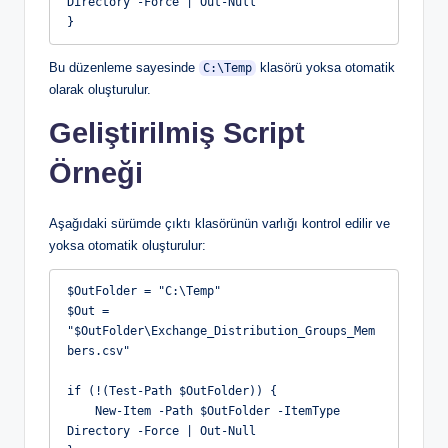
Directory -Force | Out-Null
}
Bu düzenleme sayesinde
klasörü yoksa otomatik
C:\Temp
olarak oluşturulur.
Geliştirilmiş Script
Örneği
Aşağıdaki sürümde çıktı klasörünün varlığı kontrol edilir ve
yoksa otomatik oluşturulur:
$OutFolder = "C:\Temp"
$Out = 
"$OutFolder\Exchange_Distribution_Groups_Mem
bers.csv"
if (!(Test-Path $OutFolder)) {
    New-Item -Path $OutFolder -ItemType 
Directory -Force | Out-Null