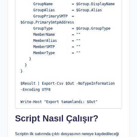
      GroupName         = $Group.DisplayName
      GroupAlias        = $Group.Alias
      GroupPrimarySMTP  = 
$Group.PrimarySmtpAddress
      GroupType         = $Group.GroupType
      MemberName        = ""
      MemberAlias       = ""
      MemberSMTP        = ""
      MemberType        = ""
    }
  }
}
$Result | Export-Csv $Out -NoTypeInformation 
-Encoding UTF8
Write-Host "Export tamamlandı: $Out"
Script Nasıl Çalışır?
Scriptin ilk satırında çıktı dosyasının nereye kaydedileceği