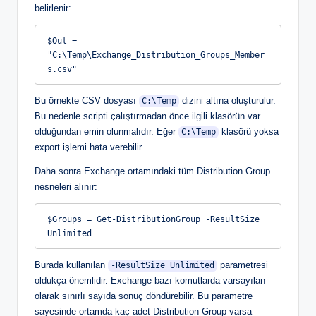
belirlenir:
$Out = 
"C:\Temp\Exchange_Distribution_Groups_Member
s.csv"
Bu örnekte CSV dosyası
dizini altına oluşturulur.
C:\Temp
Bu nedenle scripti çalıştırmadan önce ilgili klasörün var
olduğundan emin olunmalıdır. Eğer
klasörü yoksa
C:\Temp
export işlemi hata verebilir.
Daha sonra Exchange ortamındaki tüm Distribution Group
nesneleri alınır:
$Groups = Get-DistributionGroup -ResultSize 
Unlimited
Burada kullanılan
parametresi
-ResultSize Unlimited
oldukça önemlidir. Exchange bazı komutlarda varsayılan
olarak sınırlı sayıda sonuç döndürebilir. Bu parametre
sayesinde ortamda kaç adet Distribution Group varsa