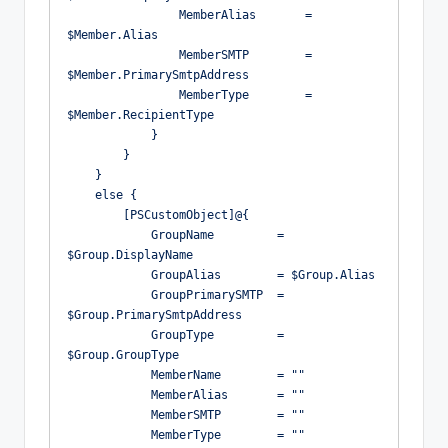
                MemberAlias       = 
$Member.Alias
                MemberSMTP        = 
$Member.PrimarySmtpAddress
                MemberType        = 
$Member.RecipientType
            }
        }
    }
    else {
        [PSCustomObject]@{
            GroupName         = 
$Group.DisplayName
            GroupAlias        = $Group.Alias
            GroupPrimarySMTP  = 
$Group.PrimarySmtpAddress
            GroupType         = 
$Group.GroupType
            MemberName        = ""
            MemberAlias       = ""
            MemberSMTP        = ""
            MemberType        = ""