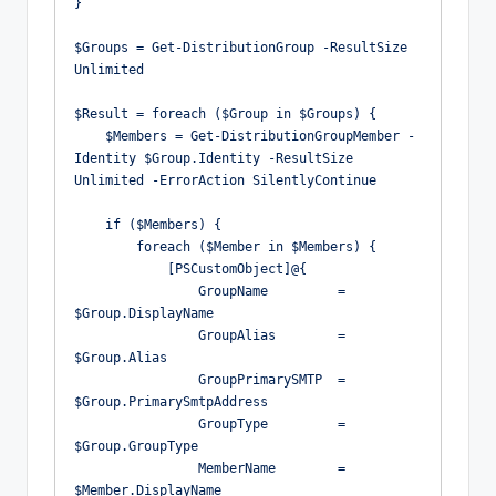
}
$Groups = Get-DistributionGroup -ResultSize 
Unlimited
$Result = foreach ($Group in $Groups) {
    $Members = Get-DistributionGroupMember -
Identity $Group.Identity -ResultSize 
Unlimited -ErrorAction SilentlyContinue
    if ($Members) {
        foreach ($Member in $Members) {
            [PSCustomObject]@{
                GroupName         = 
$Group.DisplayName
                GroupAlias        = 
$Group.Alias
                GroupPrimarySMTP  = 
$Group.PrimarySmtpAddress
                GroupType         = 
$Group.GroupType
                MemberName        = 
$Member.DisplayName