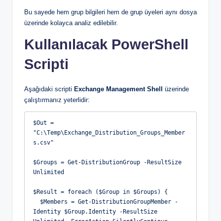
Bu sayede hem grup bilgileri hem de grup üyeleri aynı dosya
üzerinde kolayca analiz edilebilir.
Kullanılacak PowerShell
Scripti
Aşağıdaki scripti
Exchange Management Shell
üzerinde
çalıştırmanız yeterlidir:
$Out = 
"C:\Temp\Exchange_Distribution_Groups_Member
s.csv"
$Groups = Get-DistributionGroup -ResultSize 
Unlimited
$Result = foreach ($Group in $Groups) {
  $Members = Get-DistributionGroupMember -
Identity $Group.Identity -ResultSize 