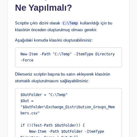
Ne Yapılmalı?
Scriptte çıktı dizini olarak
kullanıldığı için bu
C:\Temp
klasörün önceden oluşturulmuş olması gerekir.
Aşağıdaki komutla klasörü oluşturabilirsiniz:
New-Item -Path "C:\Temp" -ItemType Directory 
-Force
Dilerseniz scriptin başına bu satırı ekleyerek klasörün
otomatik oluşturulmasını sağlayabilirsiniz:
$OutFolder = "C:\Temp"
$Out = 
"$OutFolder\Exchange_Distribution_Groups_Mem
bers.csv"
if (!(Test-Path $OutFolder)) {
    New-Item -Path $OutFolder -ItemType 