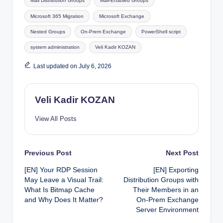
Mail Distribution Groups
Mail-Enabled Groups
Microsoft 365 Migration
Microsoft Exchange
Nested Groups
On-Prem Exchange
PowerShell script
system administration
Veli Kadir KOZAN
Last updated on July 6, 2026
Veli Kadir KOZAN
View All Posts
Post
Previous Post
Next Post
[EN] Your RDP Session
[EN] Exporting
navigation
May Leave a Visual Trail:
Distribution Groups with
What Is Bitmap Cache
Their Members in an
and Why Does It Matter?
On-Prem Exchange
Server Environment