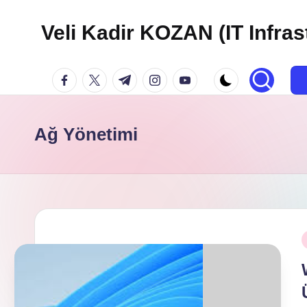
Veli Kadir KOZAN (IT Infras
Skip
to
facebook.com
twitter.com
t.me
instagram.com
youtube.com
content
Ağ Yönetimi
P
i