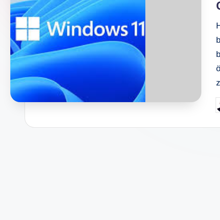
b
b
ö
P
b