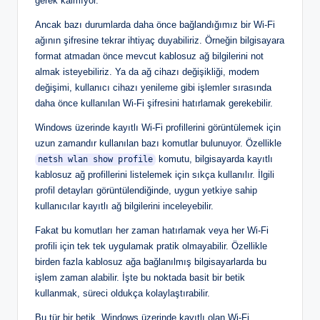
gerek kalmıyor.
Ancak bazı durumlarda daha önce bağlandığımız bir Wi-Fi
ağının şifresine tekrar ihtiyaç duyabiliriz. Örneğin bilgisayara
format atmadan önce mevcut kablosuz ağ bilgilerini not
almak isteyebiliriz. Ya da ağ cihazı değişikliği, modem
değişimi, kullanıcı cihazı yenileme gibi işlemler sırasında
daha önce kullanılan Wi-Fi şifresini hatırlamak gerekebilir.
Windows üzerinde kayıtlı Wi-Fi profillerini görüntülemek için
uzun zamandır kullanılan bazı komutlar bulunuyor. Özellikle
komutu, bilgisayarda kayıtlı
netsh wlan show profile
kablosuz ağ profillerini listelemek için sıkça kullanılır. İlgili
profil detayları görüntülendiğinde, uygun yetkiye sahip
kullanıcılar kayıtlı ağ bilgilerini inceleyebilir.
Fakat bu komutları her zaman hatırlamak veya her Wi-Fi
profili için tek tek uygulamak pratik olmayabilir. Özellikle
birden fazla kablosuz ağa bağlanılmış bilgisayarlarda bu
işlem zaman alabilir. İşte bu noktada basit bir betik
kullanmak, süreci oldukça kolaylaştırabilir.
Bu tür bir betik, Windows üzerinde kayıtlı olan Wi-Fi