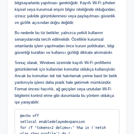
bilgisayarlarda yapılması gerektiğidir. Kayıtlı Wi-Fi şifreleri
kişisel veya kurumsal erişim bilgisi niteliğinde olduğundan,
izinsiz şekilde görüntülenmesi veya paylaşılması güvenlik
ve gizlilik açısından doğru değildir.
Bu nedenle bu tür betikler, yalnızca yetkili kullanım
senaryolarında tercih edilmelidir. Özellikle kurumsal
ortamlarda işlem yapılmadan önce kurum politikaları, bilgi
güvenliği kuralları ve kullanıcı gizliliği dikkate alınmalıdır.
Sonuç olarak, Windows üzerinde kayıtlı Wi-Fi profillerini
görüntülemek için kullanılan komutlar oldukça kullanışlıdır.
Ancak bu komutları tek tek hatırlamak yerine basit bir betik
yardımıyla işlemi daha pratik hale getirmek mümkündür.
Format öncesi hazırlık, ağ geçişleri veya unutulan Wi-Fi
bilgilerini kontrol etme gibi durumlarda bu yöntem oldukça
işe yarayabilir.
@echo off

setlocal enabledelayedexpansion

for /f "tokens=2 delims=:" %%a in ('netsh 
wlan show profile') do (
