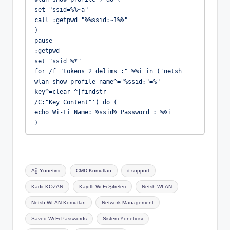
set "ssid=%%~a"

call :getpwd "%%ssid:~1%%"

)

pause

:getpwd

set "ssid=%*"

for /f "tokens=2 delims=:" %%i in ('netsh 
wlan show profile name^="%ssid:"=%" 
key^=clear ^|findstr

/C:"Key Content"') do (

echo Wi-Fi Name: %ssid% Password : %%i

)
Tags:
Ağ Yönetimi
CMD Komutları
it support
Kadir KOZAN
Kayıtlı Wi-Fi Şifreleri
Netsh WLAN
Netsh WLAN Komutları
Network Management
Saved Wi-Fi Passwords
Sistem Yöneticisi