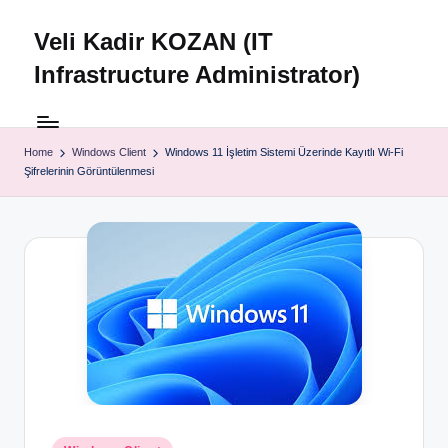
Veli Kadir KOZAN (IT
Skip
to
Infrastructure Administrator)
content
Home
Windows Client
Windows 11 İşletim Sistemi Üzerinde Kayıtlı Wi-Fi
Şifrelerinin Görüntülenmesi
Posted