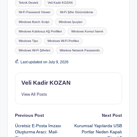
Teknik Destek
Veli Kadir KOZAN
Wi-Fi Password Viewer
Wi-Fi Şifre Görüntüleme
Windows Batch Script
Windows İpuçları
Windows Kablosuz Ağ Profilleri
Windows Komut İstemi
Windows Tips
Windows Wi-Fi Profiles
Windows Wi-Fi Şifreleri
Wireless Network Passwords
Last updated on July 9, 2026
Veli Kadir KOZAN
View All Posts
Post
Previous Post
Next Post
Ücretsiz E-Posta İmzası
Kurumsal Yapılarda USB
navigation
Oluşturma Aracı: Mail-
Portlar Neden Kapalı