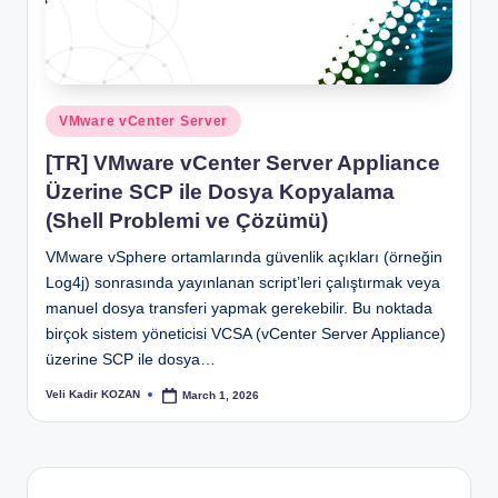
Posted
VMware vCenter Server
in
[TR] VMware vCenter Server Appliance
Üzerine SCP ile Dosya Kopyalama
(Shell Problemi ve Çözümü)
VMware vSphere ortamlarında güvenlik açıkları (örneğin
Log4j) sonrasında yayınlanan script’leri çalıştırmak veya
manuel dosya transferi yapmak gerekebilir. Bu noktada
birçok sistem yöneticisi VCSA (vCenter Server Appliance)
üzerine SCP ile dosya…
Veli Kadir KOZAN
March 1, 2026
Posted
by