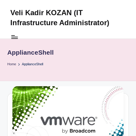
Veli Kadir KOZAN (IT
Skip
to
Infrastructure Administrator)
content
ApplianceShell
Home
ApplianceShell