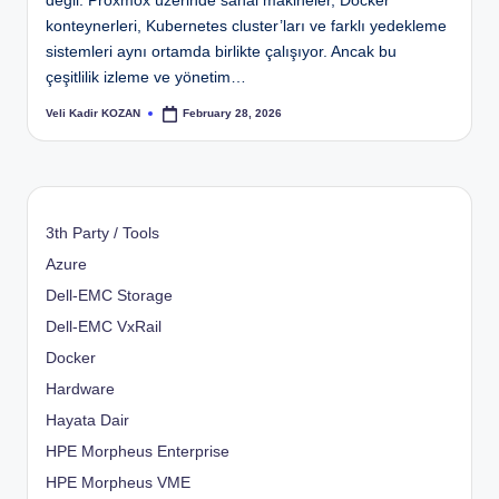
değil. Proxmox üzerinde sanal makineler, Docker
konteynerleri, Kubernetes cluster’ları ve farklı yedekleme
sistemleri aynı ortamda birlikte çalışıyor. Ancak bu
çeşitlilik izleme ve yönetim…
Veli Kadir KOZAN
February 28, 2026
Posted
by
3th Party / Tools
Azure
Dell-EMC Storage
Dell-EMC VxRail
Docker
Hardware
Hayata Dair
HPE Morpheus Enterprise
HPE Morpheus VME