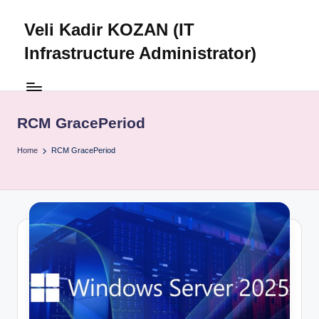
Veli Kadir KOZAN (IT
Skip
to
Infrastructure Administrator)
content
RCM GracePeriod
Home
RCM GracePeriod