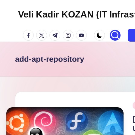
Veli Kadir KOZAN (IT Infras
Skip
to
facebook.com
twitter.com
t.me
instagram.com
youtube.com
content
add-apt-repository
P
i