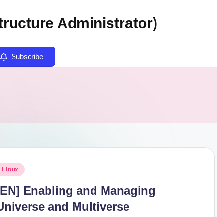
tructure Administrator)
Subscribe
osted
Linux
n
[EN] Enabling and Managing
Universe and Multiverse