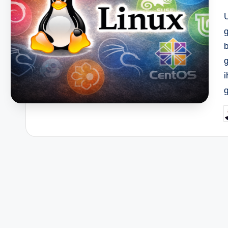
b
g
P
b