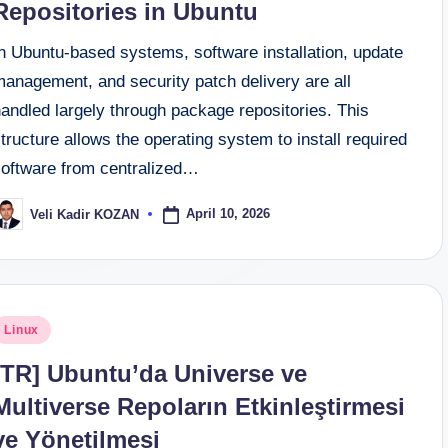
Repositories in Ubuntu
In Ubuntu-based systems, software installation, update
management, and security patch delivery are all
andled largely through package repositories. This
tructure allows the operating system to install required
software from centralized…
April 10, 2026
Veli Kadir KOZAN
osted
y
osted
Linux
n
[TR] Ubuntu’da Universe ve
Multiverse Repoların Etkinleştirmesi
ve Yönetilmesi