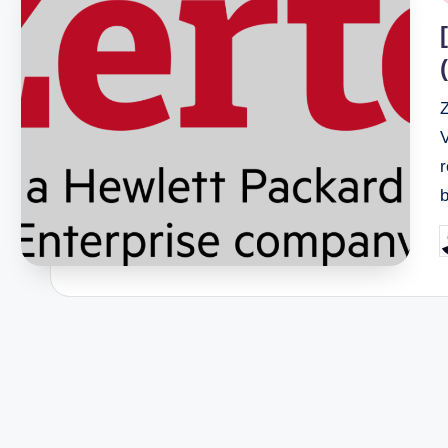
i
Z
V
P
b