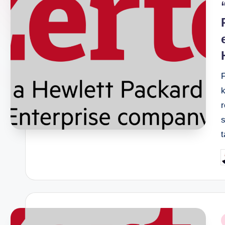
k
s
t
P
b
P