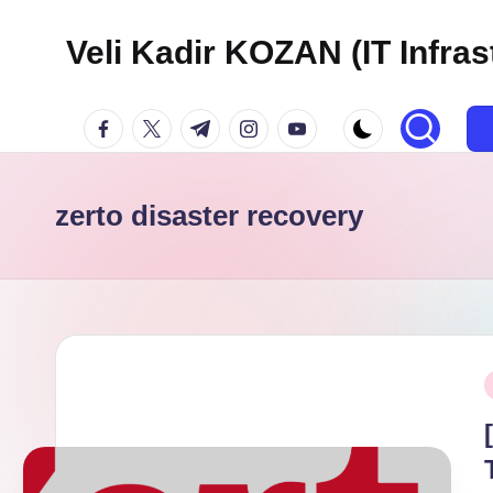
Veli Kadir KOZAN (IT Infras
Skip
to
facebook.com
twitter.com
t.me
instagram.com
youtube.com
content
zerto disaster recovery
P
i