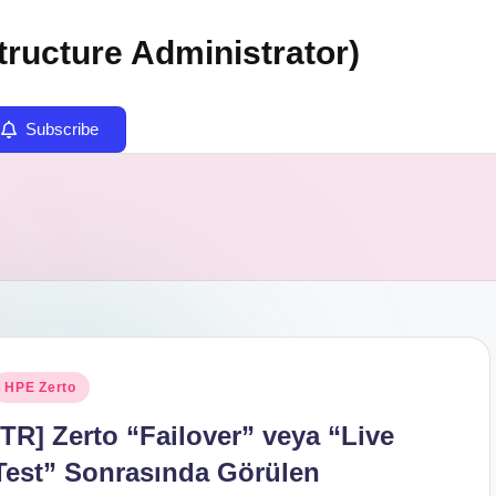
tructure Administrator)
Subscribe
osted
HPE Zerto
n
[TR] Zerto “Failover” veya “Live
Test” Sonrasında Görülen